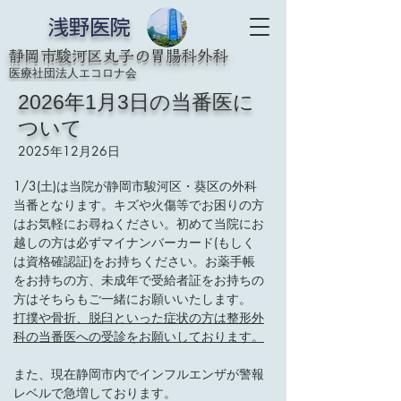
浅野医院
静岡市駿河区丸子の胃腸科外科
医療社団法人エコロナ会
2026年1月3日の当番医に
ついて
2025年12月26日
1/3(土)は当院が静岡市駿河区・葵区の外科
当番となります。キズや火傷等でお困りの方
はお気軽にお尋ねください。初めて当院にお
越しの方は必ずマイナンバーカード(もしく
は資格確認証)をお持ちください。お薬手帳
をお持ちの方、未成年で受給者証をお持ちの
方はそちらもご一緒にお願いいたします。
打撲や骨折、脱臼といった症状の方は整形外
科の当番医への受診をお願いしております。
また、現在静岡市内でインフルエンザが警報
レベルで急増しております。